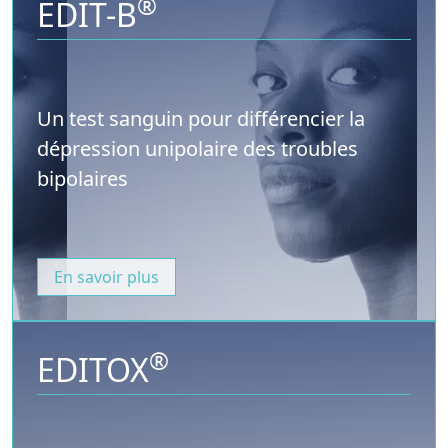
®
EDIT-B
Un test sanguin pour différencier la
dépression unipolaire des troubles
bipolaires
En savoir plus
®
EDITOX